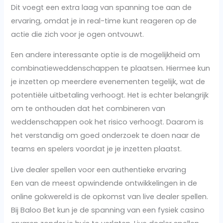
Dit voegt een extra laag van spanning toe aan de
ervaring, omdat je in real-time kunt reageren op de
actie die zich voor je ogen ontvouwt.
Een andere interessante optie is de mogelijkheid om
combinatieweddenschappen te plaatsen. Hiermee kun
je inzetten op meerdere evenementen tegelijk, wat de
potentiële uitbetaling verhoogt. Het is echter belangrijk
om te onthouden dat het combineren van
weddenschappen ook het risico verhoogt. Daarom is
het verstandig om goed onderzoek te doen naar de
teams en spelers voordat je je inzetten plaatst.
Live dealer spellen voor een authentieke ervaring
Een van de meest opwindende ontwikkelingen in de
online gokwereld is de opkomst van live dealer spellen.
Bij Baloo Bet kun je de spanning van een fysiek casino