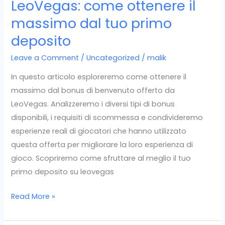
LeoVegas: come ottenere il
benvenuto
massimo dal tuo primo
su
deposito
LeoVegas:
come
Leave a Comment
/
Uncategorized
/
malik
ottenere
In questo articolo esploreremo come ottenere il
il
massimo dal bonus di benvenuto offerto da
massimo
LeoVegas. Analizzeremo i diversi tipi di bonus
dal
disponibili, i requisiti di scommessa e condivideremo
tuo
esperienze reali di giocatori che hanno utilizzato
primo
questa offerta per migliorare la loro esperienza di
deposito
gioco. Scopriremo come sfruttare al meglio il tuo
primo deposito su leovegas
Read More »