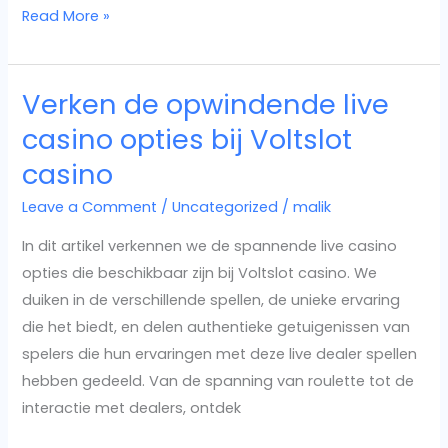
Read More »
Verken de opwindende live
Verken
de
casino opties bij Voltslot
opwindende
casino
live
casino
Leave a Comment
/
Uncategorized
/
malik
opties
In dit artikel verkennen we de spannende live casino
bij
opties die beschikbaar zijn bij Voltslot casino. We
Voltslot
duiken in de verschillende spellen, de unieke ervaring
casino
die het biedt, en delen authentieke getuigenissen van
spelers die hun ervaringen met deze live dealer spellen
hebben gedeeld. Van de spanning van roulette tot de
interactie met dealers, ontdek