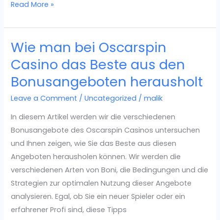
Read More »
Wie man bei Oscarspin
Wie
man
Casino das Beste aus den
bei
Bonusangeboten herausholt
Oscarspin
Casino
Leave a Comment
/
Uncategorized
/
malik
das
In diesem Artikel werden wir die verschiedenen
Beste
Bonusangebote des Oscarspin Casinos untersuchen
aus
und Ihnen zeigen, wie Sie das Beste aus diesen
den
Angeboten herausholen können. Wir werden die
Bonusangeboten
verschiedenen Arten von Boni, die Bedingungen und die
herausholt
Strategien zur optimalen Nutzung dieser Angebote
analysieren. Egal, ob Sie ein neuer Spieler oder ein
erfahrener Profi sind, diese Tipps