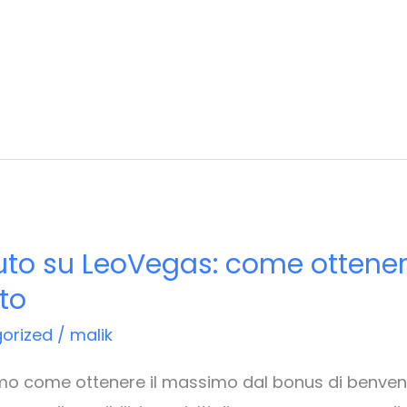
to su LeoVegas: come ottener
to
orized
/
malik
emo come ottenere il massimo dal bonus di benven