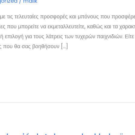
orized
/
malik
με τις τελευταίες προσφορές και μπόνους που προσφέρ
ες που μπορείτε να εκμεταλλευτείτε, καθώς και τα χαρακ
πιλογή για τους λάτρεις των τυχερών παιχνιδιών. Είτε ε
ες που θα σας βοηθήσουν […]