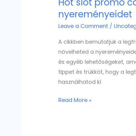
Hot slot promo c
Hot
slot
nyereményeidet
promo
Leave a Comment
/
Uncateg
code
ajánlatok
A cikkben bemutatjuk a legf
amelyekkel
növelheted a nyereményeidet
növelheted
és egyéb lehetőségeket, amel
a
tippet és trükköt, hogy a le
nyereményeidet
használhatod ki
Read More »