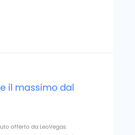
e il massimo dal
uto offerto da LeoVegas.