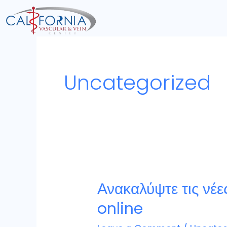
Uncategorized
Ανακαλύψτε τις νέ
Ανακαλύψτε
τις
online
νέες