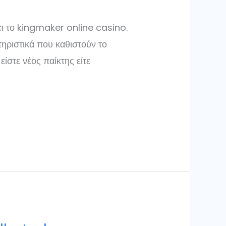
ει το kingmaker online casino.
τηριστικά που καθιστούν το
ίστε νέος παίκτης είτε