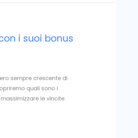
 con i suoi bonus
mero sempre crescente di
copriremo quali sono i
 massimizzare le vincite.