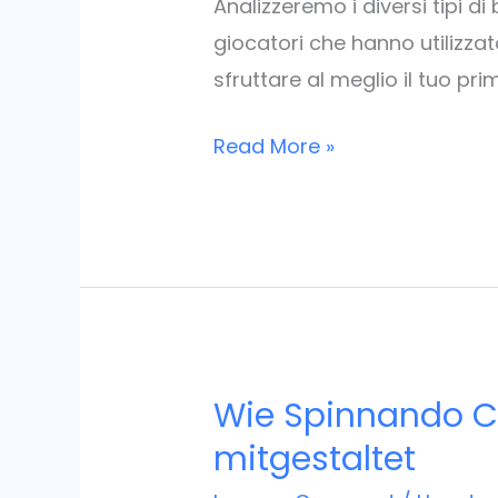
come
Analizzeremo i diversi tipi d
ottenere
giocatori che hanno utilizza
il
sfruttare al meglio il tuo p
massimo
Read More »
dal
tuo
primo
deposito
Wie Spinnando Ca
Wie
Spinnando
mitgestaltet
Casino