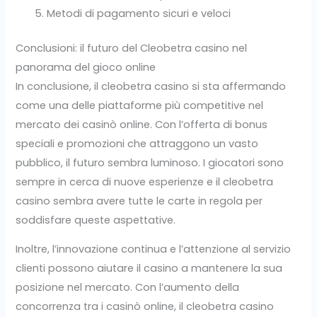
Metodi di pagamento sicuri e veloci
Conclusioni: il futuro del Cleobetra casino nel
panorama del gioco online
In conclusione, il cleobetra casino si sta affermando
come una delle piattaforme più competitive nel
mercato dei casinò online. Con l’offerta di bonus
speciali e promozioni che attraggono un vasto
pubblico, il futuro sembra luminoso. I giocatori sono
sempre in cerca di nuove esperienze e il cleobetra
casino sembra avere tutte le carte in regola per
soddisfare queste aspettative.
Inoltre, l’innovazione continua e l’attenzione al servizio
clienti possono aiutare il casino a mantenere la sua
posizione nel mercato. Con l’aumento della
concorrenza tra i casinò online, il cleobetra casino