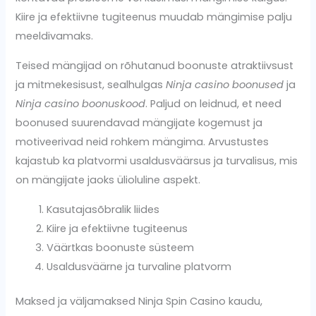
Kiire ja efektiivne tugiteenus muudab mängimise palju
meeldivamaks.
Teised mängijad on rõhutanud boonuste atraktiivsust
ja mitmekesisust, sealhulgas
Ninja casino boonused
ja
Ninja casino boonuskood
. Paljud on leidnud, et need
boonused suurendavad mängijate kogemust ja
motiveerivad neid rohkem mängima. Arvustustes
kajastub ka platvormi usaldusväärsus ja turvalisus, mis
on mängijate jaoks ülioluline aspekt.
Kasutajasõbralik liides
Kiire ja efektiivne tugiteenus
Väärtkas boonuste süsteem
Usaldusväärne ja turvaline platvorm
Maksed ja väljamaksed Ninja Spin Casino kaudu,