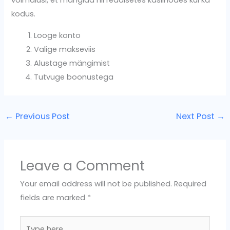
võimalusi, et mängida nii reaalsetes kasiinodes kui ka
kodus.
Looge konto
Valige makseviis
Alustage mängimist
Tutvuge boonustega
←
Previous Post
Next Post
→
Leave a Comment
Your email address will not be published.
Required
fields are marked
*
Type