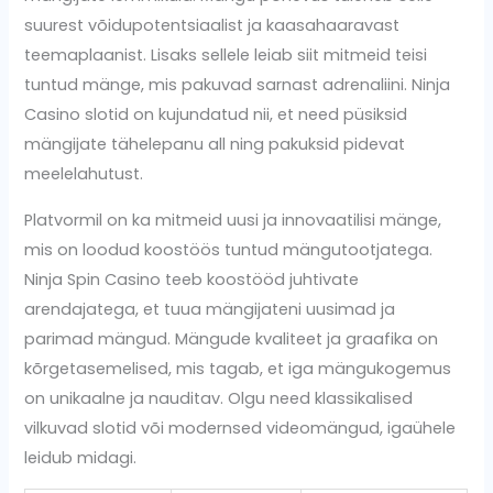
suurest võidupotentsiaalist ja kaasahaaravast
teemaplaanist. Lisaks sellele leiab siit mitmeid teisi
tuntud mänge, mis pakuvad sarnast adrenaliini. Ninja
Casino slotid on kujundatud nii, et need püsiksid
mängijate tähelepanu all ning pakuksid pidevat
meelelahutust.
Platvormil on ka mitmeid uusi ja innovaatilisi mänge,
mis on loodud koostöös tuntud mängutootjatega.
Ninja Spin Casino teeb koostööd juhtivate
arendajatega, et tuua mängijateni uusimad ja
parimad mängud. Mängude kvaliteet ja graafika on
kõrgetasemelised, mis tagab, et iga mängukogemus
on unikaalne ja nauditav. Olgu need klassikalised
vilkuvad slotid või modernsed videomängud, igaühele
leidub midagi.