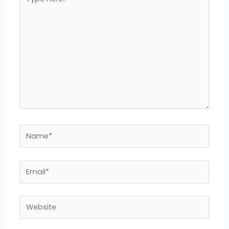
here..
Name*
Email*
Website