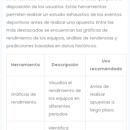
disposición de los usuarios. Estas herramientas
permiten realizar un estudio exhaustivo de los eventos
deportivos antes de realizar una apuesta. Entre las
más destacadas se encuentran las gráficas de
rendimiento de los equipos, análisis de tendencias y
predicciones basadas en datos históricos.
Uso
Herramienta
Descripción
recomendado
Visualiza el
Antes de
rendimiento de
Gráficas de
realizar
los equipos en
rendimiento
apuestas a
diferentes
largo plazo.
periodos.
Identifica