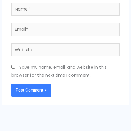
Name*
Email*
Website
Save my name, email, and website in this
browser for the next time I comment.