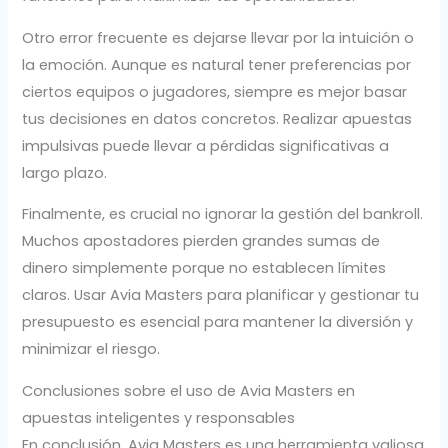
Otro error frecuente es dejarse llevar por la intuición o
la emoción. Aunque es natural tener preferencias por
ciertos equipos o jugadores, siempre es mejor basar
tus decisiones en datos concretos. Realizar apuestas
impulsivas puede llevar a pérdidas significativas a
largo plazo.
Finalmente, es crucial no ignorar la gestión del bankroll.
Muchos apostadores pierden grandes sumas de
dinero simplemente porque no establecen límites
claros. Usar Avia Masters para planificar y gestionar tu
presupuesto es esencial para mantener la diversión y
minimizar el riesgo.
Conclusiones sobre el uso de Avia Masters en
apuestas inteligentes y responsables
En conclusión, Avia Masters es una herramienta valiosa