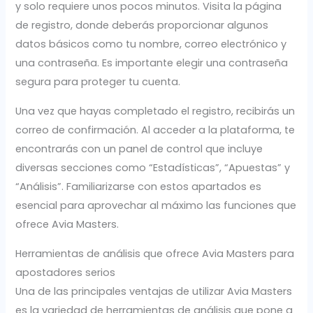
y solo requiere unos pocos minutos. Visita la página
de registro, donde deberás proporcionar algunos
datos básicos como tu nombre, correo electrónico y
una contraseña. Es importante elegir una contraseña
segura para proteger tu cuenta.
Una vez que hayas completado el registro, recibirás un
correo de confirmación. Al acceder a la plataforma, te
encontrarás con un panel de control que incluye
diversas secciones como “Estadísticas”, “Apuestas” y
“Análisis”. Familiarizarse con estos apartados es
esencial para aprovechar al máximo las funciones que
ofrece Avia Masters.
Herramientas de análisis que ofrece Avia Masters para
apostadores serios
Una de las principales ventajas de utilizar Avia Masters
es la variedad de herramientas de análisis que pone a